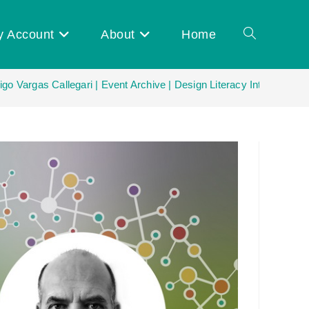
y Account
About
Home
Toggle
go Vargas Callegari | Event Archive | Design Literacy Internationa
website
search