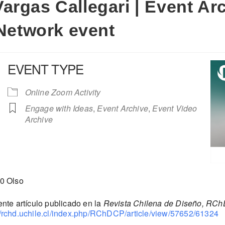
argas Callegari | Event Arc
 Network event
EVENT TYPE
Online Zoom Activity
Engage with Ideas
,
Event Archive
,
Event Video
Archive
iCalendar
Office 365
00 Olso
nte artículo publicado en la
Revista Chilena de Diseño, RChD
//rchd.uchile.cl/index.php/RChDCP/article/view/57652/61324