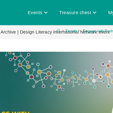
Events
Treasure chest
M
>
Events
>
Engage with Rodri
Archive | Design Literacy International Network event