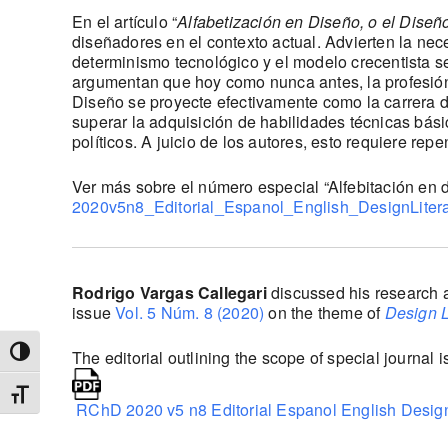
En el artículo “
Alfabetización en Diseño, o el Diseño
diseñadores en el contexto actual. Advierten la ne
determinismo tecnológico y el modelo crecentista s
argumentan que hoy como nunca antes, la profesión
Diseño se proyecte efectivamente como la carrera d
superar la adquisición de habilidades técnicas bás
políticos. A juicio de los autores, esto requiere rep
Ver más sobre el número especial “Alfebitación en d
2020v5n8_Editorial_Espanol_English_DesignLitera
Rodrigo Vargas Callegari
discussed his research a
issue
Vol. 5 Núm. 8 (2020)
on the theme of
Design Li
The editorial outlining the scope of special journa
Toggle High Contrast
Toggle Font size
RChD 2020 v5 n8 Editorial Espanol English Design