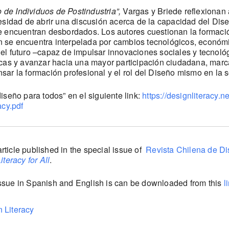
 de Individuos de Postindustria”,
Vargas y Briede reflexionan 
cesidad de abrir una discusión acerca de la capacidad del Dis
e encuentran desbordados. Los autores cuestionan la formació
 se encuentra interpelada por cambios tecnológicos, económi
el futuro –capaz de impulsar innovaciones sociales y tecnol
icas y avanzar hacia una mayor participación ciudadana, marc
ensar la formación profesional y el rol del Diseño mismo en la 
iseño para todos” en el siguiente link:
https://designliteracy
cy.pdf
rticle published in the special issue of
Revista Chilena de D
teracy for All
.
l issue in Spanish and English is can be downloaded from this
l
 Literacy